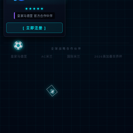
路
程
径
序
登
匿名
0x80070002
错
录
误
方
代
法
码
登
匿名
录
用
户
最可能的原因:
指定的目录或文件在 Web 服务器上不存在。
URL 拼写错误。
某个自定义筛选器或模块(如 URLScan)限制了对该文件的访
问。
可尝试的操作: