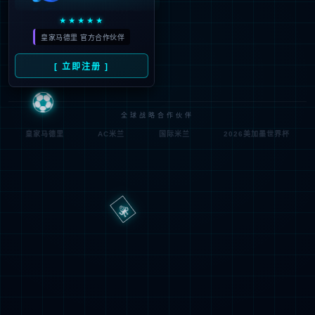
路
程
径
序
登
匿名
0x80070002
错
录
误
方
代
法
码
登
匿名
录
用
户
最可能的原因:
指定的目录或文件在 Web 服务器上不存在。
URL 拼写错误。
某个自定义筛选器或模块(如 URLScan)限制了对该文件的访
问。
可尝试的操作: