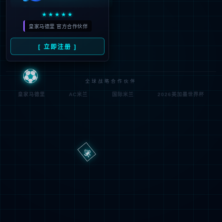
路
程
径
序
登
匿名
0x80070002
错
录
误
方
代
法
码
登
匿名
录
用
户
最可能的原因:
指定的目录或文件在 Web 服务器上不存在。
URL 拼写错误。
某个自定义筛选器或模块(如 URLScan)限制了对该文件的访
问。
可尝试的操作: