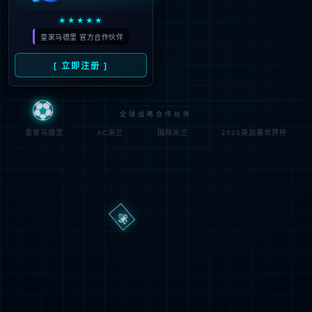
路
程
径
序
登
匿名
0x80070002
错
录
误
方
代
法
码
登
匿名
录
用
户
最可能的原因:
指定的目录或文件在 Web 服务器上不存在。
URL 拼写错误。
某个自定义筛选器或模块(如 URLScan)限制了对该文件的访
问。
可尝试的操作: