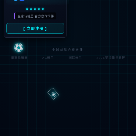
路
程
径
序
登
匿名
0x80070002
错
录
误
方
代
法
码
登
匿名
录
用
户
最可能的原因:
指定的目录或文件在 Web 服务器上不存在。
URL 拼写错误。
某个自定义筛选器或模块(如 URLScan)限制了对该文件的访
问。
可尝试的操作: